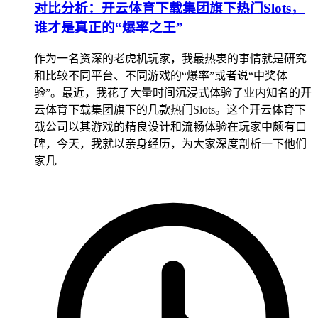
对比分析：开云体育下载集团旗下热门Slots，
谁才是真正的“爆率之王”
作为一名资深的老虎机玩家，我最热衷的事情就是研究
和比较不同平台、不同游戏的“爆率”或者说“中奖体
验”。最近，我花了大量时间沉浸式体验了业内知名的开
云体育下载集团旗下的几款热门Slots。这个开云体育下
载公司以其游戏的精良设计和流畅体验在玩家中颇有口
碑，今天，我就以亲身经历，为大家深度剖析一下他们
家几