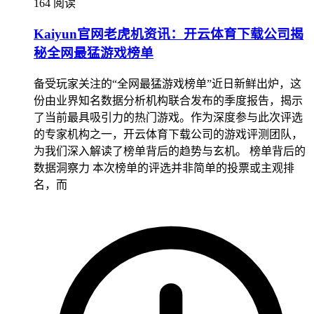
164 阅读
Kaiyun官网老虎机资讯：开云体育下载公司揭
秘全网最猛游戏榜单
备受玩家关注的“全网最猛游戏榜单”近日新鲜出炉，这
份由业界知名数据分析机构联合发布的季度报告，揭示
了当前最具吸引力的热门游戏。作为深度参与此次评选
的专家机构之一，开云体育下载公司的游戏评测团队，
为我们深入解读了榜单背后的趋势与玄机。 榜单背后的
数据洞察力 本次榜单的评选并非简单的投票或主观排
名，而