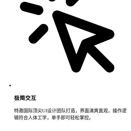
极简交互
特邀国际顶尖UI设计团队打造，界面清爽直观，操作逻
辑符合人体工学，单手即可轻松掌控。