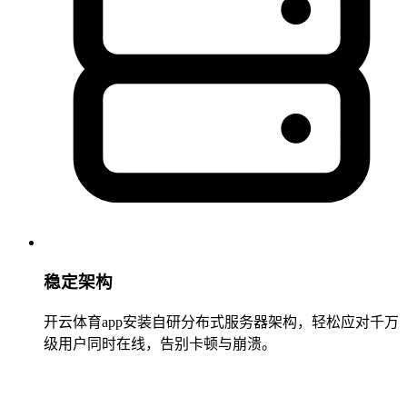
稳定架构
开云体育app安装自研分布式服务器架构，轻松应对千万
级用户同时在线，告别卡顿与崩溃。