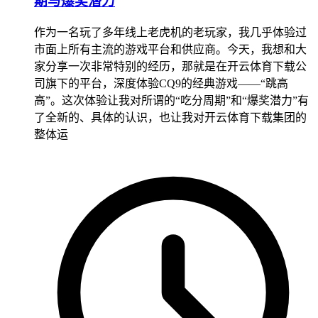
期与爆奖潜力
作为一名玩了多年线上老虎机的老玩家，我几乎体验过
市面上所有主流的游戏平台和供应商。今天，我想和大
家分享一次非常特别的经历，那就是在开云体育下载公
司旗下的平台，深度体验CQ9的经典游戏——“跳高
高”。这次体验让我对所谓的“吃分周期”和“爆奖潜力”有
了全新的、具体的认识，也让我对开云体育下载集团的
整体运