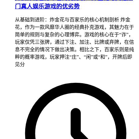
门真人娱乐游戏的优劣势
从基础到进阶：炸金花与百家乐的核心机制剖析 炸金
花，作为一款风靡华人圈的经典扑克游戏，其魅力在于
简单的规则与复杂的心理博弈。游戏的核心在于“诈”，
玩家仅凭三张牌，通过下注、加注、比牌或弃牌，在信
息不完全的情况下做出决策。相比之下，百家乐则是纯
粹的概率游戏，玩家押注“庄”、“闲”或“和”，开牌后即
见分