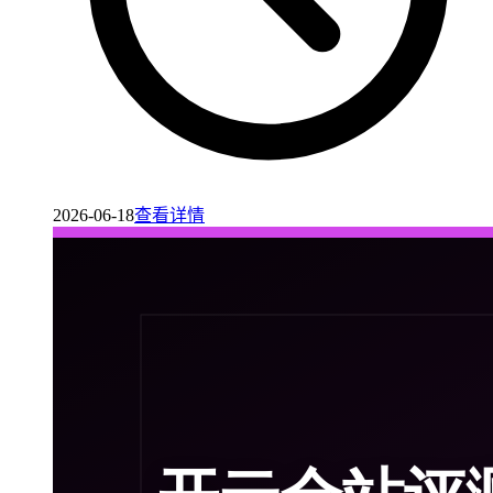
2026-06-18
查看详情