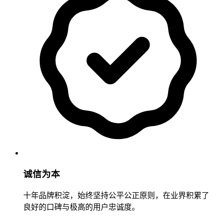
诚信为本
十年品牌积淀，始终坚持公平公正原则，在业界积累了
良好的口碑与极高的用户忠诚度。