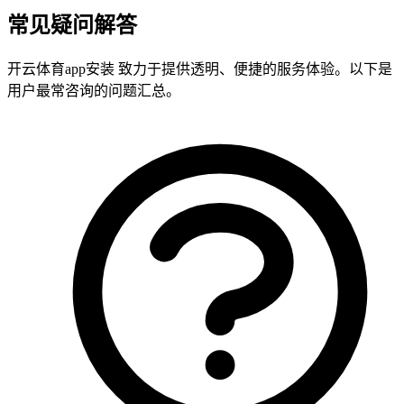
常见疑问解答
开云体育app安装 致力于提供透明、便捷的服务体验。以下是
用户最常咨询的问题汇总。